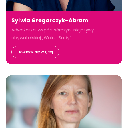
Sylwia Gregorczyk-Abram
Adwokatka, współtwórczyni inicjatywy
obywatelskiej „Wolne Sądy”
Dowiedz się więcej