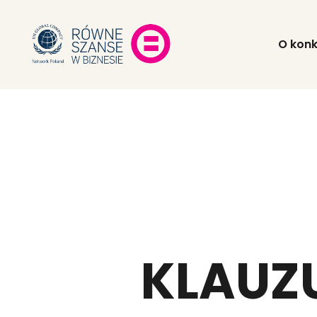
O konk
KLAUZ