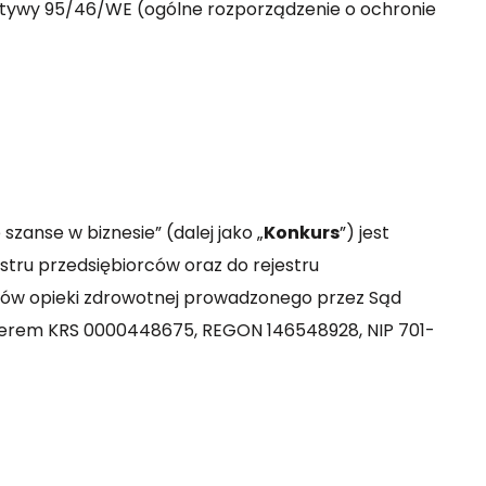
tywy 95/46/WE (ogólne rozporządzenie o ochronie
anse w biznesie” (dalej jako „
Konkurs
”) jest
estru przedsiębiorców oraz do rejestru
adów opieki zdrowotnej prowadzonego przez Sąd
merem KRS 0000448675, REGON 146548928, NIP 701-