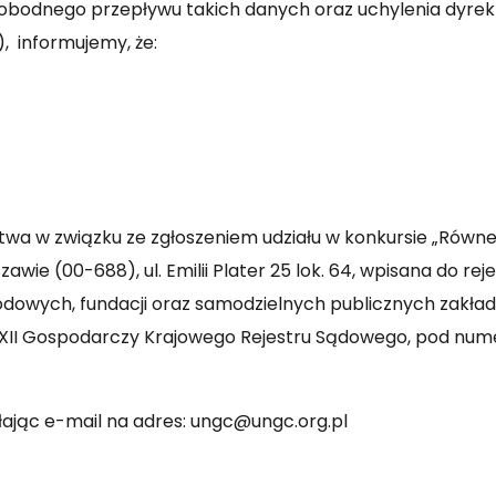
bodnego przepływu takich danych oraz uchylenia dyrek
), informujemy, że:
 w związku ze zgłoszeniem udziału w konkursie „Równe sz
ie (00-688), ul. Emilii Plater 25 lok. 64, wpisana do rej
wodowych, fundacji oraz samodzielnych publicznych zakł
ł XII Gospodarczy Krajowego Rejestru Sądowego, pod nu
ając e-mail na adres:
ungc@ungc.org.pl