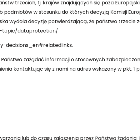
ństw trzecich, tj. krajów znajdujących się poza Europ
b podmiotów w stosunku do których decyzją Komisji Europ
jska wydała decyzję potwierdzającą, że państwo trzecie 
w-topic/dataprotection/
y-decisions_en#relatedlinks.
aństwo zażądać informacji o stosownych zabezpieczenia
ienia kontaktując się z nami na adres wskazany w pkt. 1 
etwarzania lub do czasu zgłoszenia przez Państwa żądania: