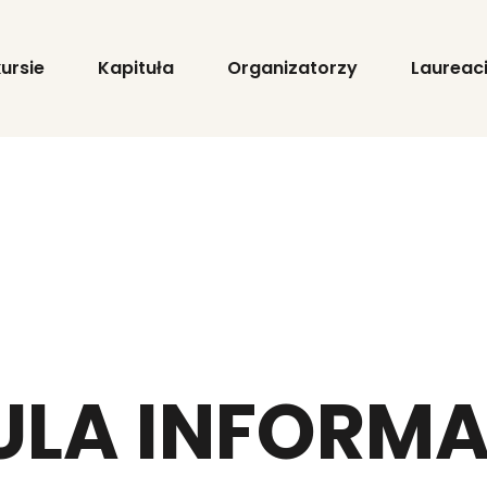
ursie
Kapituła
Organizatorzy
Laureac
ULA INFORM